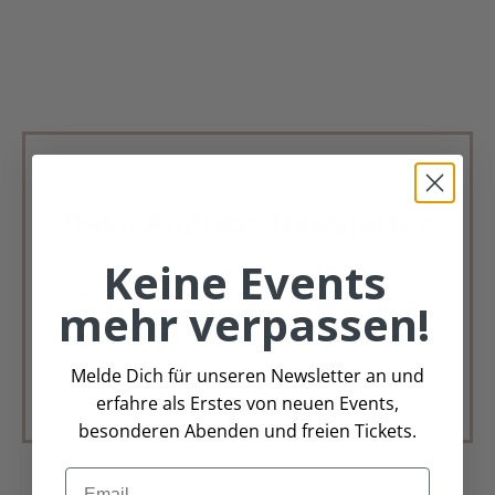
Deko Andreas Newsletter
Keine Events
Immer schön, immer aktuell.
Trag Dich für unseren Newsletter ein &
mehr verpassen!
verpasse keine Angebote mehr
Melde Dich für unseren Newsletter an und
Zur Newsletter Anmeldung
erfahre als Erstes von neuen Events,
besonderen Abenden und freien Tickets.
Email