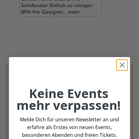
Sichtfenster Einfach zu reinigen
BPA-frei Geeignet...
mehr
Keine Events
Deko Andreas Newsletter
mehr verpassen!
Immer schön, immer aktuell.
Trag Dich für unseren Newsletter ein &
Melde Dich für unseren Newsletter an und
verpasse keine Angebote mehr
erfahre als Erstes von neuen Events,
besonderen Abenden und freien Tickets.
Zur Newsletter Anmeldung