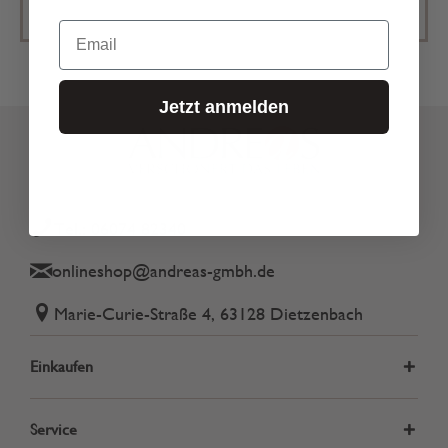
Email
Jetzt anmelden
Tel.: 06074 82340
onlineshop@andreas-gmbh.de
Marie-Curie-Straße 4, 63128 Dietzenbach
Einkaufen
Service