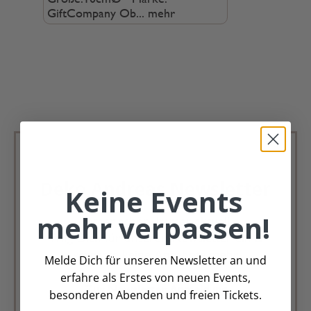
GiftCompany Ob...
mehr
Deko Andreas Newsletter
Keine Events
mehr verpassen!
Immer schön, immer aktuell.
Trag Dich für unseren Newsletter ein &
verpasse keine Angebote mehr
Melde Dich für unseren Newsletter an und
erfahre als Erstes von neuen Events,
Zur Newsletter Anmeldung
besonderen Abenden und freien Tickets.