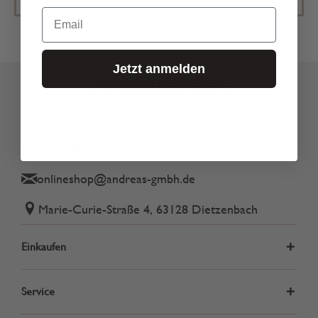
Email
Jetzt anmelden
Tel.: 06074 82340
onlineshop@andreas-gmbh.de
Marie-Curie-Straße 4, 63128 Dietzenbach
Einkaufen
Service