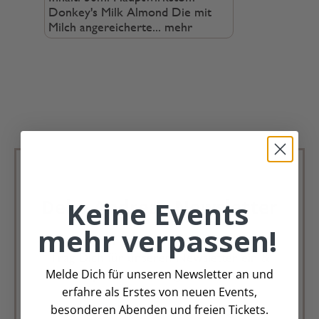
Donkey's Milk Almond Die mit
Milch angereicherte...
mehr
Keine Events
Deko Andreas Newsletter
mehr verpassen!
Immer schön, immer aktuell.
Trag Dich für unseren Newsletter ein &
Melde Dich für unseren Newsletter an und
verpasse keine Angebote mehr
erfahre als Erstes von neuen Events,
besonderen Abenden und freien Tickets.
Zur Newsletter Anmeldung