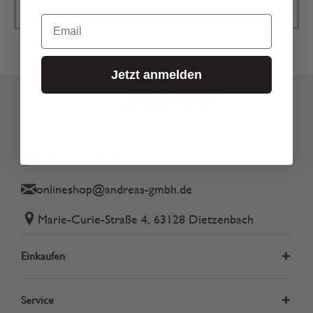
Email
Jetzt anmelden
Tel.: 06074 82340
onlineshop@andreas-gmbh.de
Marie-Curie-Straße 4, 63128 Dietzenbach
Einkaufen
Service