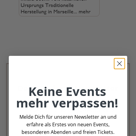
Ursprungs Traditionelle
Herstellung in Marseille...
mehr
Keine Events
Deko Andreas Newsletter
mehr verpassen!
Immer schön, immer aktuell.
Trag Dich für unseren Newsletter ein &
Melde Dich für unseren Newsletter an und
verpasse keine Angebote mehr
erfahre als Erstes von neuen Events,
besonderen Abenden und freien Tickets.
Zur Newsletter Anmeldung