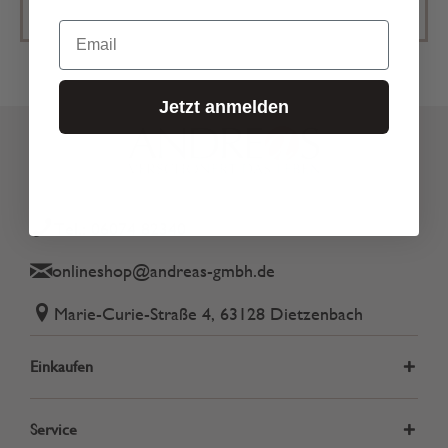
Email
Jetzt anmelden
Tel.: 06074 82340
onlineshop@andreas-gmbh.de
Marie-Curie-Straße 4, 63128 Dietzenbach
Einkaufen
Service