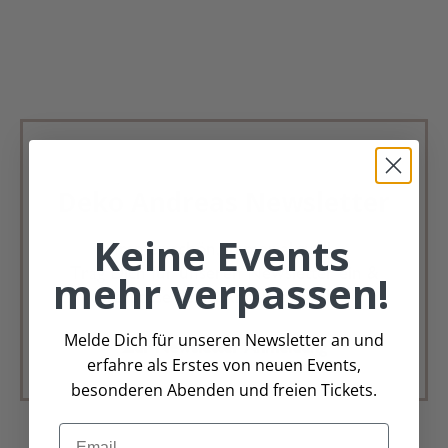
Deko Andreas Newsletter
Keine Events
Immer schön, immer aktuell.
Trag Dich für unseren Newsletter ein &
mehr verpassen!
verpasse keine Angebote mehr
Melde Dich für unseren Newsletter an und
Zur Newsletter Anmeldung
erfahre als Erstes von neuen Events,
besonderen Abenden und freien Tickets.
Email