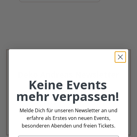
Deko Andreas Newsletter
Keine Events
Immer schön, immer aktuell.
mehr verpassen!
Trag Dich für unseren Newsletter ein &
verpasse keine Angebote mehr
Melde Dich für unseren Newsletter an und
erfahre als Erstes von neuen Events,
Zur Newsletter Anmeldung
besonderen Abenden und freien Tickets.