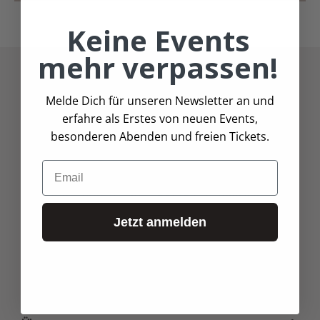
Keine Events
mehr verpassen!
Melde Dich für unseren Newsletter an und
erfahre als Erstes von neuen Events,
Tel.: 06074 82340
besonderen Abenden und freien Tickets.
onlineshop@andreas-gmbh.de
Email
Marie-Curie-Straße 4, 63128 Dietzenbach
Jetzt anmelden
Einkaufen
Service