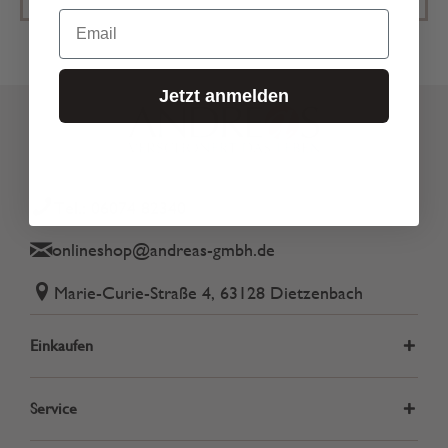
Email
Jetzt anmelden
Tel.: 06074 82340
onlineshop@andreas-gmbh.de
Marie-Curie-Straße 4, 63128 Dietzenbach
Einkaufen
Service