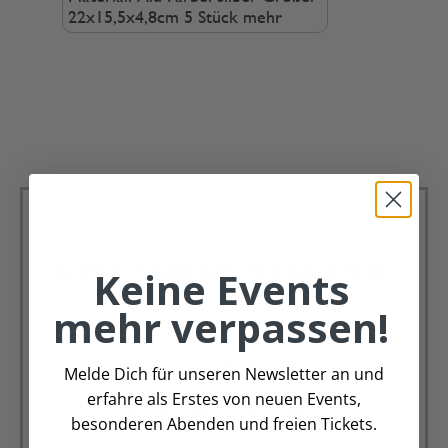
22x15,5x4,8cm 5 Stück
mehr
Deko Andreas Newsletter
Keine Events
mehr verpassen!
Immer schön, immer aktuell.
Trag Dich für unseren Newsletter ein &
verpasse keine Angebote mehr
Melde Dich für unseren Newsletter an und
erfahre als Erstes von neuen Events,
Zur Newsletter Anmeldung
besonderen Abenden und freien Tickets.