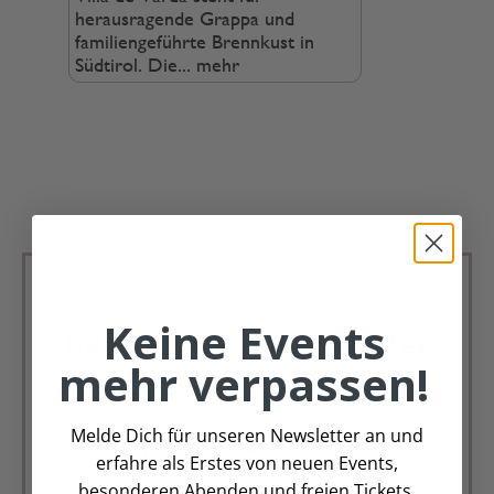
herausragende Grappa und
familiengeführte Brennkust in
Südtirol. Die...
mehr
Keine Events
Deko Andreas Newsletter
mehr verpassen!
Immer schön, immer aktuell.
Trag Dich für unseren Newsletter ein &
Melde Dich für unseren Newsletter an und
verpasse keine Angebote mehr
erfahre als Erstes von neuen Events,
besonderen Abenden und freien Tickets.