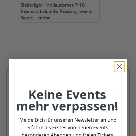
Siebträger, Vollautomat 7/10
Intensität dunkle Röstung wenig
Säure...
mehr
Keine Events
Deko Andreas Newsletter
mehr verpassen!
Immer schön, immer aktuell.
Trag Dich für unseren Newsletter ein &
Melde Dich für unseren Newsletter an und
verpasse keine Angebote mehr
erfahre als Erstes von neuen Events,
besonderen Abenden und freien Tickets.