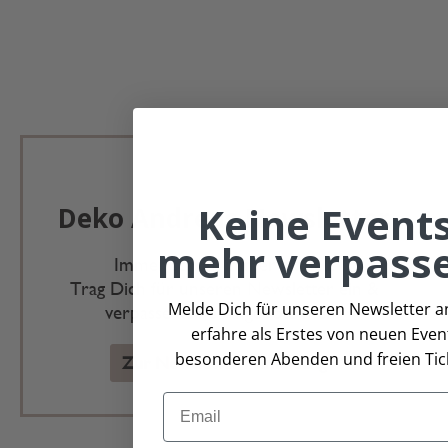
Keine Event
Deko Andreas Newsletter
mehr verpass
Immer schön, immer aktuell.
Trag Dich für unseren Newsletter ein &
Melde Dich für unseren Newsletter a
verpasse keine Angebote mehr
erfahre als Erstes von neuen Even
besonderen Abenden und freien Tic
Zur Newsletter Anmeldung
Email