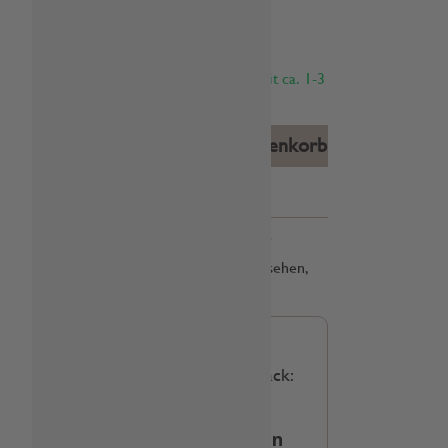
13,60 €
Inhalt:
1 Liter
inkl. MwSt.
zzgl. Versandkosten
Sofort versandfertig, Lieferzeit ca. 1-3
Werktage
In den Warenkorb
Merken
Artikel-Nr.:
3217690019190
Du willst deine Händler-Preise sehen,
dann melde dich hier an
Beschreibung
Produkt-Typ: Sirup
Farbe: honigbraun Geschmack:
aromatisch würzig...
Produktinformationen