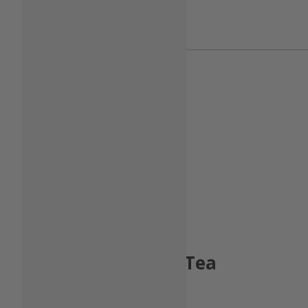
Champagner
Alkohofreier Wein & Sekt
1883 Sirup Chai Tea
1L