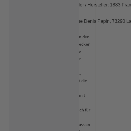
Produzent / Abfüller / Hersteller: 1883 Fr
Anschrift: 
 713 Rue Denis Papin, 73290 La
.Aromatische Gewürze prägen den
exotischen Chai Tee, der so lecker
ist mit Milchschaum und so die
Kaffeebars erobert hat. Dieser
Sirup vereint die Noten von
schwarzem Tee, Ingwer, Zimt,
Kardamon und Nelken und ist die
perfekte Ergänzung für große
Gescmackstiefe. Am liebsten mit
schwarzem Tee und dann mit
Milchschaum serviert, aber auch für
Shakes, in Eis un Pudding ein
Genuss. Statt immer White Russian