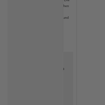
Produkte werden mit natürlichen
Aromen und Wasser aus den
französischen Alpen bereitet und
kommen ohne
Konservierungsstoffe aus.
Weitere
Informationen
Fragen zum
Artikel?
Kundenservice