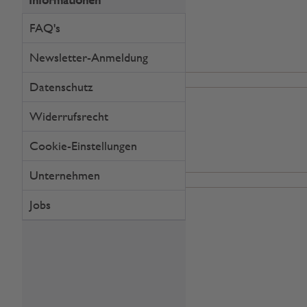
Geschenkideen
FAQ's
Geschenke verpacken
Newsletter-Anmeldung
Besondere Anlässe
GOURMET
Datenschutz
Getränke
Widerrufsrecht
Feinkost
Cookie-Einstellungen
Rund ums Kochen
Unternehmen
WEIN-SEKT-CHAMPAGNER
Weißwein
Jobs
Rotwein
Roséwein
Sekt & Secco