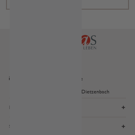
Tel.: 06074 82340
onlineshop@andreas-gmbh.de
Marie-Curie-Straße 4, 63128 Dietzenbach
Einkaufen
Service