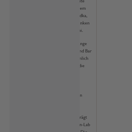
zu trinken, geht auch mal White
NInja super, ergänzt mit weißem
Kakaolikör und natürlich Wodka,
oder statt Espresso Martini trinken
wir im Herbst coolen Chai-tini.
Sirup hat in Frankreich eine lange
Tradition und ist aus Küche und Bar
nicht mehr wegzudenken. Ähnlich
einem Parfümeur geht es um die
perfekte Verbindung der
verschiedenen Aspekte wir
Fruchtigkeit, Süße, Säure und
andere Aromen, um genau den
erwünschten Geschmack zu
kreieren. Das Hause Routin
erzeugt seit 1883 Sirups und trägt
dieser Kunst mit einem Design-Lab
und Sirup-Mastern Rechnung. Die