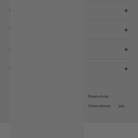
Über uns
Veranstaltungen
Sichere Zahlarten
Social Media
FAQ's
Newsletter-Anmeldung
Datenschutz
Widerrufsrecht
Cookie-Einstellungen
Unternehmen
Jobs