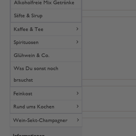
Alkoholfreie Mix Getränke
Weihnachten
LIFESTYLE & WOHNEN
Säfte & Sirup
Duft, Bad & Beauty
Kaffee & Tee
Deko
Spirituosen
Geschirr & Servieren
Glühwein & Co.
Lampen & Beleuchtung
Was Du sonst noch
Heimtextilien
brauchst
OFFICE & DIY
Office & Schule
Feinkost
Do it Yourself
Rund ums Kochen
GESCHENKE & VERPACKUNG
Wein-Sekt-Champagner
Geschenkgutscheine
Informationen