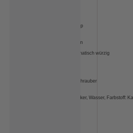
1883 Sirup Chai Tea 1L
Produkt-Typ: Sirup
Farbe: honigbraun
Geschmack: aromatisch würzig
Land: Frankreich
Verschlussart: Schrauber
Zutaten: Rohrzucker, Wasser, Farbstoff: K
Inhalt (Liter): 1L 