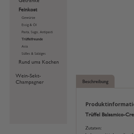
Getränke
Feinkost
Gewürze
Essig & Öl
Pasta, Sugo, Antipasti
Trüffelfreunde
Asia
Süßes & Salziges
Rund ums Kochen
Wein-Sekt-
Champagner
Beschreibung
Produktinformat
Trüffel Balsamico-Cr
Zutaten: