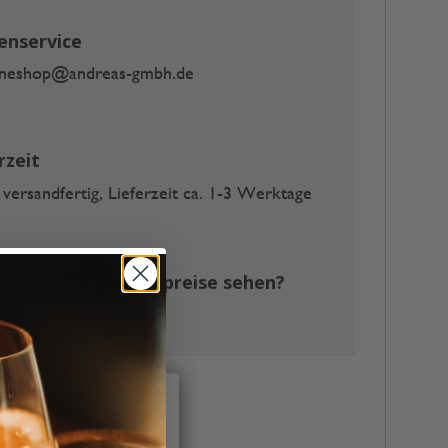
enservice
ineshop@andreas-gmbh.de
rzeit
 versandfertig, Lieferzeit ca. 1-3 Werktage
llst Deine Händlerpreise sehen?
 melde Dich hier an
ind und stets gesetzt
irektwerbung dienen