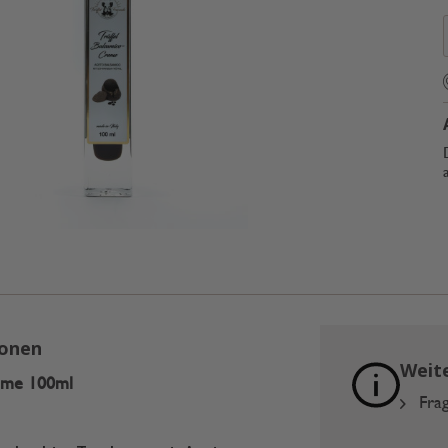
ionen
Weit
eme 100ml
Frag