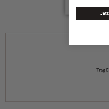
Jet
Trag D