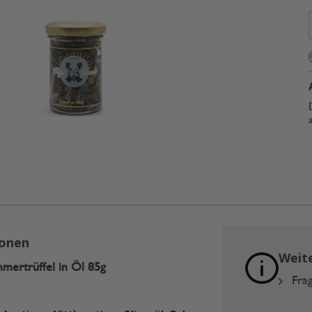
ionen
Weit
mertrüffel in Öl 85g
Frag