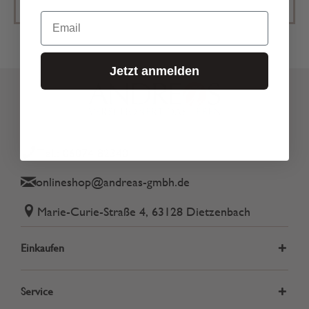
Email
Jetzt anmelden
Tel.: 06074 82340
onlineshop@andreas-gmbh.de
Marie-Curie-Straße 4, 63128 Dietzenbach
Einkaufen
Service