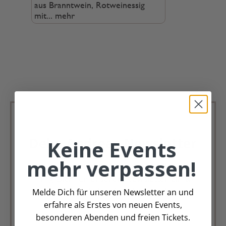
aus Branntwein, Rotweinessig
mit...
mehr
Deko Andreas Newsletter
Keine Events
mehr verpassen!
Immer schön, immer aktuell.
Trag Dich für unseren Newsletter ein &
verpasse keine Angebote mehr
Melde Dich für unseren Newsletter an und
erfahre als Erstes von neuen Events,
Zur Newsletter Anmeldung
besonderen Abenden und freien Tickets.