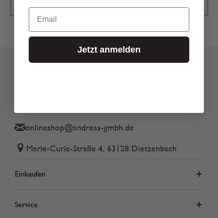
Email
Jetzt anmelden
Tel.: 06074 82340
onlineshop@andreas-gmbh.de
Marie-Curie-Straße 4, 63128 Dietzenbach
Einkaufen
Service