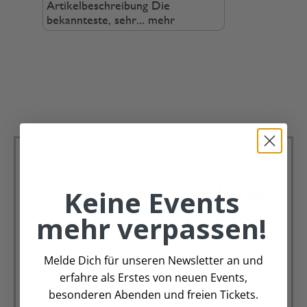
Artikelbeschreibung Die
bekannteste, sehr...
mehr
Deko Andreas Newsletter
Keine Events
mehr verpassen!
Immer schön, immer aktuell.
Trag Dich für unseren Newsletter ein &
verpasse keine Angebote mehr
Melde Dich für unseren Newsletter an und
erfahre als Erstes von neuen Events,
Zur Newsletter Anmeldung
besonderen Abenden und freien Tickets.