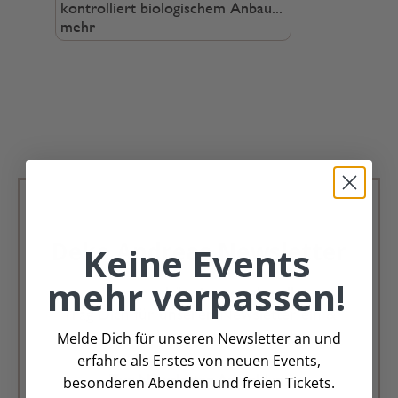
kontrolliert biologischem Anbau...
mehr
Deko Andreas Newsletter
Keine Events
mehr verpassen!
Immer schön, immer aktuell.
Trag Dich für unseren Newsletter ein &
verpasse keine Angebote mehr
Melde Dich für unseren Newsletter an und
erfahre als Erstes von neuen Events,
Zur Newsletter Anmeldung
besonderen Abenden und freien Tickets.