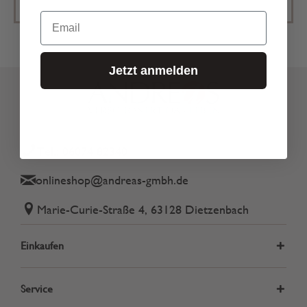
Email
Jetzt anmelden
Tel.: 06074 82340
onlineshop@andreas-gmbh.de
Marie-Curie-Straße 4, 63128 Dietzenbach
Einkaufen
Service