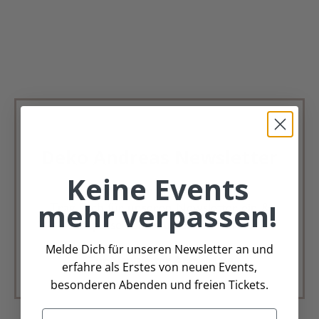
Deko Andreas Newsletter
Keine Events
Immer schön, immer aktuell.
mehr verpassen!
Trag Dich für unseren Newsletter ein &
verpasse keine Angebote mehr
Melde Dich für unseren Newsletter an und
Zur Newsletter Anmeldung
erfahre als Erstes von neuen Events,
besonderen Abenden und freien Tickets.
Email