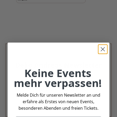
Deko Andreas Newsletter
Keine Events
Immer schön, immer aktuell.
mehr verpassen!
Trag Dich für unseren Newsletter ein &
verpasse keine Angebote mehr
Melde Dich für unseren Newsletter an und
erfahre als Erstes von neuen Events,
Zur Newsletter Anmeldung
besonderen Abenden und freien Tickets.