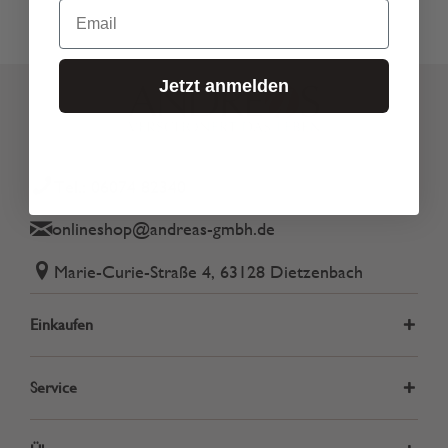
Email
Jetzt anmelden
Tel.: 06074 82340
onlineshop@andreas-gmbh.de
Marie-Curie-Straße 4, 63128 Dietzenbach
Einkaufen
Service