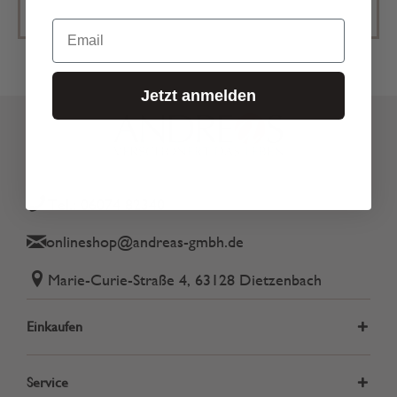
Email
Jetzt anmelden
Tel.: 06074 82340
onlineshop@andreas-gmbh.de
Marie-Curie-Straße 4, 63128 Dietzenbach
Einkaufen
Service