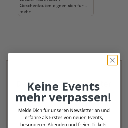
Geschenktüten eignen sich für...
mehr
Keine Events
Deko Andreas Newsletter
mehr verpassen!
Immer schön, immer aktuell.
Trag Dich für unseren Newsletter ein &
Melde Dich für unseren Newsletter an und
verpasse keine Angebote mehr
erfahre als Erstes von neuen Events,
besonderen Abenden und freien Tickets.
Zur Newsletter Anmeldung