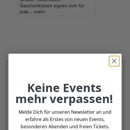
Geschenktüten eignen sich für
jede...
mehr
Keine Events
Deko Andreas Newsletter
mehr verpassen!
Immer schön, immer aktuell.
Trag Dich für unseren Newsletter ein &
Melde Dich für unseren Newsletter an und
verpasse keine Angebote mehr
erfahre als Erstes von neuen Events,
besonderen Abenden und freien Tickets.
Zur Newsletter Anmeldung