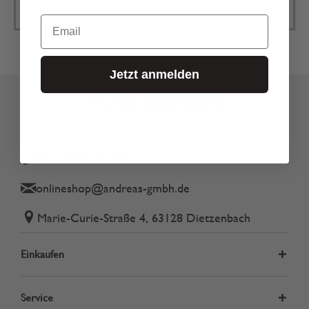
Email
Jetzt anmelden
Tel.: 06074 82340
onlineshop@andreas-gmbh.de
Marie-Curie-Straße 4, 63128 Dietzenbach
Einkaufen
Service