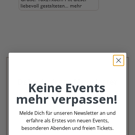
liebevoll gestalteten...
mehr
Deko Andreas Newsletter
Keine Events
mehr verpassen!
Immer schön, immer aktuell.
Trag Dich für unseren Newsletter ein &
verpasse keine Angebote mehr
Melde Dich für unseren Newsletter an und
erfahre als Erstes von neuen Events,
Zur Newsletter Anmeldung
besonderen Abenden und freien Tickets.