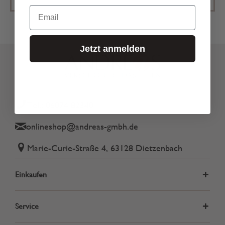
Email
Jetzt anmelden
Tel.: 06074 82340
onlineshop@andreas-gmbh.de
Marie-Curie-Straße 4, 63128 Dietzenbach
Einkaufen
Service