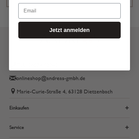
Email
Jetzt anmelden
Tel.: 06074 82340
onlineshop@andreas-gmbh.de
Marie-Curie-Straße 4, 63128 Dietzenbach
Einkaufen
Service