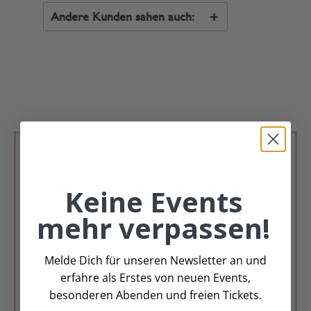
Andere Kunden sahen auch:
Deko Andreas Newsletter
Keine Events
mehr verpassen!
Immer schön, immer aktuell.
Trag Dich für unseren Newsletter ein &
verpasse keine Angebote mehr
Melde Dich für unseren Newsletter an und
erfahre als Erstes von neuen Events,
Zur Newsletter Anmeldung
besonderen Abenden und freien Tickets.