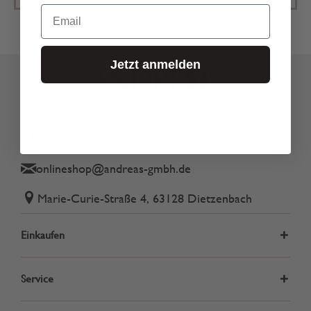
Email
Jetzt anmelden
Tel.: 06074 82340
onlineshop@andreas-gmbh.de
Marie-Curie-Straße 4, 63128 Dietzenbach
Einkaufen
Service