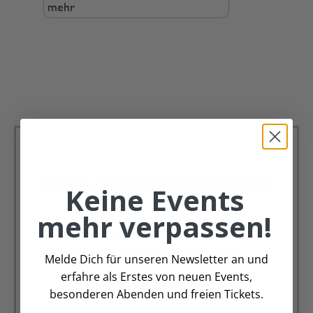
mehr
Deko Andreas Newsletter
Keine Events
mehr verpassen!
Immer schön, immer aktuell.
Trag Dich für unseren Newsletter ein &
verpasse keine Angebote mehr
Melde Dich für unseren Newsletter an und
erfahre als Erstes von neuen Events,
Zur Newsletter Anmeldung
besonderen Abenden und freien Tickets.