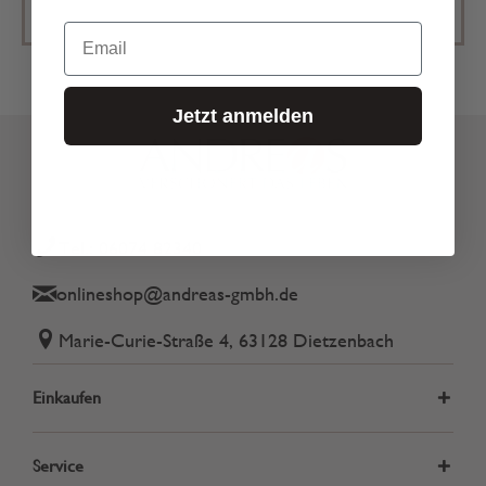
Email
Jetzt anmelden
Tel.: 06074 82340
onlineshop@andreas-gmbh.de
Marie-Curie-Straße 4, 63128 Dietzenbach
Einkaufen
Service