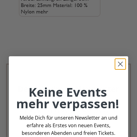
Breite: 25mm Material: 100 %
Nylon
mehr
Keine Events
Deko Andreas Newsletter
mehr verpassen!
Immer schön, immer aktuell.
Trag Dich für unseren Newsletter ein &
Melde Dich für unseren Newsletter an und
verpasse keine Angebote mehr
erfahre als Erstes von neuen Events,
besonderen Abenden und freien Tickets.
Zur Newsletter Anmeldung