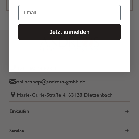
Email
Jetzt anmelden
Tel.: 06074 82340
onlineshop@andreas-gmbh.de
Marie-Curie-Straße 4, 63128 Dietzenbach
Einkaufen
Service