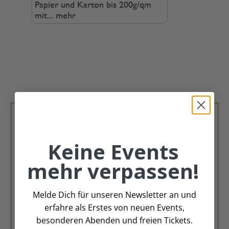
Papier und Karton bis 200g/qm
mit...
mehr
Deko Andreas Newsletter
Keine Events
mehr verpassen!
Immer schön, immer aktuell.
Trag Dich für unseren Newsletter ein &
verpasse keine Angebote mehr
Melde Dich für unseren Newsletter an und
erfahre als Erstes von neuen Events,
Zur Newsletter Anmeldung
besonderen Abenden und freien Tickets.