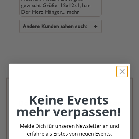
gewischt Größe: 12x12x1,1cm
Der Herz Hänger...
mehr
Andere Kunden sahen auch:
Keine Events
Deko Andreas Newsletter
mehr verpassen!
Immer schön, immer aktuell.
Trag Dich für unseren Newsletter ein &
Melde Dich für unseren Newsletter an und
verpasse keine Angebote mehr
erfahre als Erstes von neuen Events,