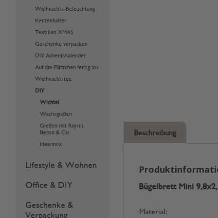
Weihnachts-Beleuchtung
Kerzenhalter
Textilien XMAS
Geschenke verpacken
DIY Adventskalender
Auf die Plätzchen fertig los
Weihnachtstee
DIY
Wichtel
Wachsgießen
Gießen mit Raysin,
Beschreibung
Beton & Co.
Ideenmix
Lifestyle & Wohnen
Produktinformat
Office & DIY
Bügelbrett Mini 9,8x
Geschenke &
Material:
Verpackung