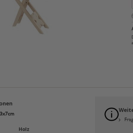
ionen
Weit
2,3x7cm
Frag
Holz