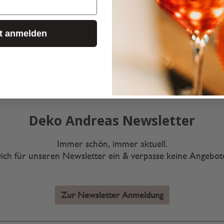
EN
ALLE AKZEPTIEREN
KONF
zt anmelden
Deko Andreas Newsletter
Immer schön, immer aktuell.
ich für unseren Newsletter ein & verpasse keine Angebo
Zur Newsletter Anmeldung