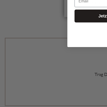
ABLEHN
Jet
Trag D